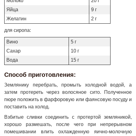
Молоко
20 г
Яйца
9 г
Желатин
2 г
для сиропа:
Вино
5 г
Сахар
10 г
Вода
15 г
Способ приготовления:
Землянику перебрать, промыть холодной водой, а
затем протереть через волосяное сито. Полученное
пюре положить в фарфоровую или фаянсовую посуду и
поставить на холод.
Взбитые сливки соединить с протертой земляникой,
хорошо размешать, после чего при непрерывном
помешивании влить охлажденную яично-молочную