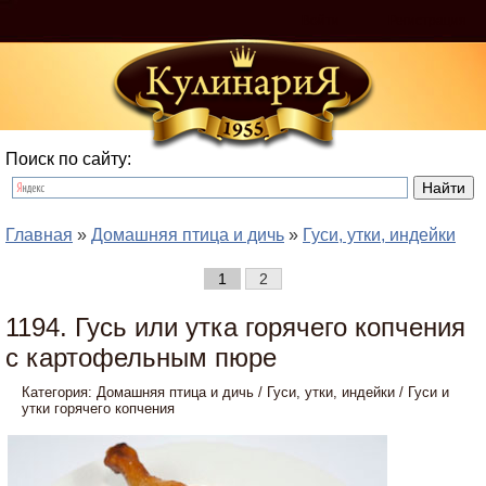
Войти
Регистрация
Поиск по сайту:
Главная
»
Домашняя птица и дичь
»
Гуси, утки, индейки
1
2
1194. Гусь или утка горячего копчения
с картофельным пюре
Категория:
Домашняя птица и дичь
/
Гуси, утки, индейки
/
Гуси и
утки горячего копчения