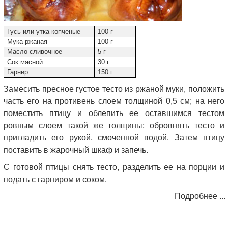
Гусь или утка копченые
100 г
Мука ржаная
100 г
Масло сливочное
5 г
Сок мясной
30 г
Гарнир
150 г
Замесить пресное густое тесто из ржаной муки, положить
часть его на противень слоем толщиной 0,5 см; на него
поместить птицу и облепить ее оставшимся тестом
ровным слоем такой же толщины; обровнять тесто и
пригладить его рукой, смоченной водой. Затем птицу
поставить в жарочный шкаф и запечь.
С готовой птицы снять тесто, разделить ее на порции и
подать с гарниром и соком.
Подробнее ...