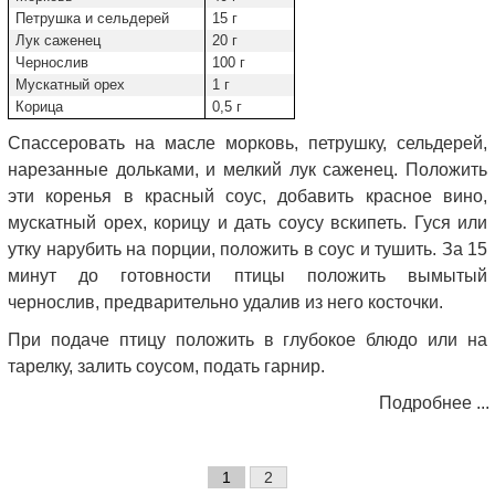
Петрушка и сельдерей
15 г
Лук саженец
20 г
Чернослив
100 г
Мускатный орех
1 г
Корица
0,5 г
Спассеровать на масле морковь, петрушку, сельдерей,
нарезанные дольками, и мелкий лук саженец. Положить
эти коренья в красный соус, добавить красное вино,
мускатный орех, корицу и дать соусу вскипеть. Гуся или
утку нарубить на порции, положить в соус и тушить. За 15
минут до готовности птицы положить вымытый
чернослив, предварительно удалив из него косточки.
При подаче птицу положить в глубокое блюдо или на
тарелку, залить соусом, подать гарнир.
Подробнее ...
1
2