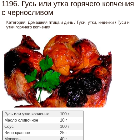
1196. Гусь или утка горячего копчения
с черносливом
Категория:
Домашняя птица и дичь
/
Гуси, утки, индейки
/
Гуси и
утки горячего копчения
Гусь или утка копченые
100 г
Масло сливочное
10 г
Соус
100 г
Вино красное
25 г
Морковь
40 г