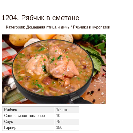
1204. Рябчик в сметане
Категория:
Домашняя птица и дичь
/
Рябчики и куропатки
Рябчик
1/2 шт.
Сало свиное топленое
10 г
Соус
75 г
Гарнир
150 г