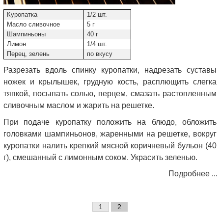
Куропатка
1/2 шт.
Масло сливочное
5 г
Шампиньоны
40 г
Лимон
1/4 шт.
Перец, зелень
по вкусу
Разрезать вдоль спинку куропатки, надрезать суставы
ножек и крылышек, грудную кость, расплющить слегка
тяпкой, посыпать солью, перцем, смазать растопленным
сливочным маслом и жарить на решетке.
При подаче куропатку положить на блюдо, обложить
головками шампиньонов, жаренными на решетке, вокруг
куропатки налить крепкий мясной коричневый бульон (40
г), смешанный с лимонным соком. Украсить зеленью.
Подробнее ...
1
2