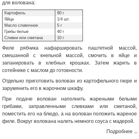
для волована:
Картофель
80 г
Яйца
1/4 шт.
Масло сливочное
5 г
Грибы белые
40 г
Сливки или сметана
10 г
Филе рябчика нафаршировать паштетной массой,
смешанной с кнельной массой, смочить в яйце и
запанировать в хлебных крошках. Затем жарить в
сотейнике с маслом до готовности.
Отдельно приготовить волован из картофельного пюре и
зарумянить его в жарочном шкафу.
При подаче волован наполнить жареными белыми
грибами, заправленными сливками или сметаной,
поместить его на блюдо, а на волован положить жареное
филе. Вокруг волована налить немного соуса с мадерой.
Подробнее ...