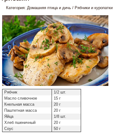
Категория:
Домашняя птица и дичь
/
Рябчики и куропатки
Рябчик
1/2 шт.
Масло сливочное
15 г
Кнельная масса
20 г
Паштетная масса
20 г
Яйца
1/8 шт.
Хлеб пшеничный
20 г
Соус
50 г