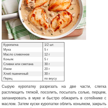
Куропатка
1/2 шт.
Мука
5 г
Масло сливочное
12 г
Коньяк
5 г
Сливки или сметана
30 г
Изюм
20 г
Хлеб пшеничный
30 г
Перец
по вкусу
Сырую куропатку разрезать на две части, слегка
расплющить тяпкой, посолить, посыпать солью, перцем,
запанировать в муке и быстро обжарить в сотейнике с
маслом. Затем куски куропатки облить коньяком, закрыть