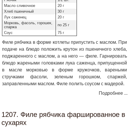
Масло сливочное
20 г
Хлеб пшеничный
30 г
Лук саженец
20 г
Морковь, фасоль, горошек,
по 25 г
спаржа
Соус
75 г
Филе рябчика в форме котлеты припустить с маслом. При
подаче на блюдо положить крутон из пшеничного хлеба,
поджаренного с маслом, а на него — филе. Гарнировать
блюдо жареными головками лука саженца, припущенной
в масле морковью в форме кружочков, вареными
стручками фасоли, зеленым горошком, спаржей,
заправленными маслом. Филе полить соусом с мадерой.
Подробнее ...
1207. Филе рябчика фаршированное в
сухарях