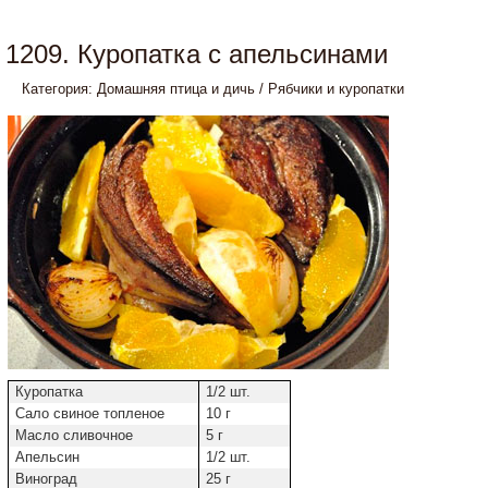
1209. Куропатка с апельсинами
Категория:
Домашняя птица и дичь
/
Рябчики и куропатки
Куропатка
1/2 шт.
Сало свиное топленое
10 г
Масло сливочное
5 г
Апельсин
1/2 шт.
Виноград
25 г