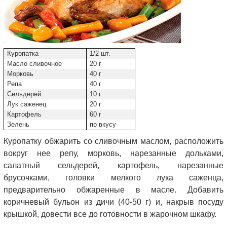
Куропатка
1/2 шт.
Масло сливочное
20 г
Морковь
40 г
Репа
40 г
Сельдерей
10 г
Лук саженец
20 г
Картофель
60 г
Зелень
по вкусу
Куропатку обжарить со сливочным маслом, расположить
вокруг нее репу, морковь, нарезанные дольками,
салатный сельдерей, картофель, нарезанные
брусочками, головки мелкого лука саженца,
предварительно обжаренные в масле. Добавить
коричневый бульон из дичи (40-50 г) и, накрыв посуду
крышкой, довести все до готовности в жарочном шкафу.