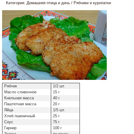
Категория:
Домашняя птица и дичь
/
Рябчики и куропатки
Рябчик
1/2 шт.
Масло сливочное
15 г
Кнельная масса
40 г
Паштетная масса
20 г
Яйца
1/5 шт.
Хлеб пшеничный
25 г
Соус
75 г
Гарнир
100 г
Зелень
по вкусу