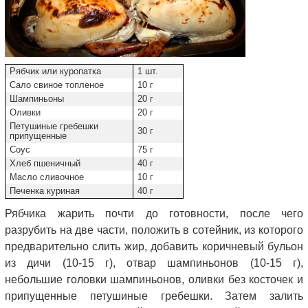
Рябчик или куропатка
1 шт.
Сало свиное топленое
10 г
Шампиньоны
20 г
Оливки
20 г
Петушиные гребешки
30 г
припущенные
Соус
75 г
Хлеб пшеничный
40 г
Масло сливочное
10 г
Печенка куриная
40 г
Рябчика жарить почти до готовности, после чего
разрубить на две части, положить в сотейник, из которого
предварительно слить жир, добавить коричневый бульон
из дичи (10-15 г), отвар шампиньонов (10-15 г),
небольшие головки шампиньонов, оливки без косточек и
припущенные петушиные гребешки. Затем залить