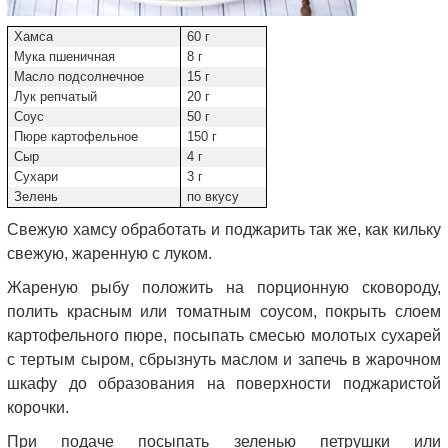
Хамса
60 г
Мука пшеничная
8 г
Масло подсолнечное
15 г
Лук репчатый
20 г
Соус
50 г
Пюре картофельное
150 г
Сыр
4 г
Сухари
3 г
Зелень
по вкусу
Свежую хамсу обработать и поджарить так же, как кильку
свежую, жаренную с луком.
Жареную рыбу положить на порционную сковороду,
полить красным или томатным соусом, покрыть слоем
картофельного пюре, посыпать смесью молотых сухарей
с тертым сыром, сбрызнуть маслом и запечь в жарочном
шкафу до образования на поверхности поджаристой
корочки.
При подаче посыпать зеленью петрушки или