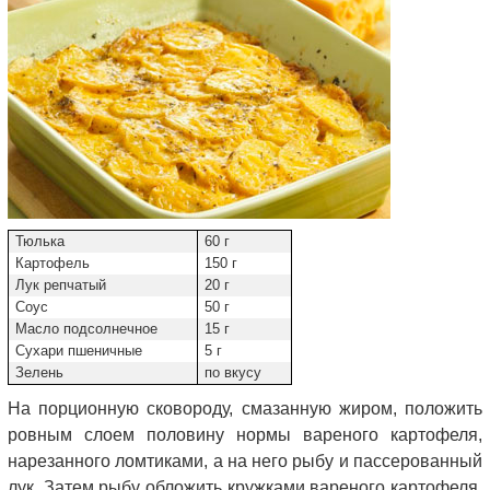
Тюлька
60 г
Картофель
150 г
Лук репчатый
20 г
Соус
50 г
Масло подсолнечное
15 г
Сухари пшеничные
5 г
Зелень
по вкусу
На порционную сковороду, смазанную жиром, положить
ровным слоем половину нормы вареного картофеля,
нарезанного ломтиками, а на него рыбу и пассерованный
лук. Затем рыбу обложить кружками вареного картофеля,