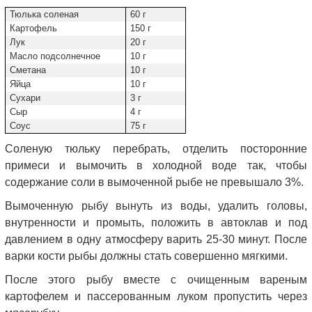
Тюлька соленая
60 г
Картофель
150 г
Лук
20 г
Масло подсолнечное
10 г
Сметана
10 г
Яйца
10 г
Сухари
3 г
Сыр
4 г
Соус
75 г
Соленую тюльку перебрать, отделить посторонние
примеси и вымочить в холодной воде так, чтобы
содержание соли в вымоченной рыбе не превышало 3%.
Вымоченную рыбу вынуть из воды, удалить головы,
внутренности и промыть, положить в автоклав и под
давлением в одну атмосферу варить 25-30 минут. После
варки кости рыбы должны стать совершенно мягкими.
После этого рыбу вместе с очищенным вареным
картофелем и пассерованным луком пропустить через