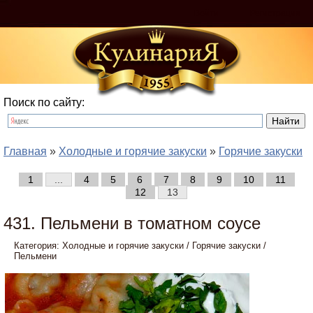
Войти
Регистрация
Поиск по сайту:
Главная
»
Холодные и горячие закуски
»
Горячие закуски
1
...
4
5
6
7
8
9
10
11
12
13
431. Пельмени в томатном соусе
Категория:
Холодные и горячие закуски
/
Горячие закуски
/
Пельмени