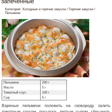
запеченные
Категория:
Холодные и горячие закуски
/
Горячие закуски
/
Пельмени
Пельмени
200 г
Масло
5 г
Томатный соус
100 г
Сыр
6 г
Вареные пельмени положить на сковороду, залить
томатным соусом, посыпать тертым сыром, сбрызнуть