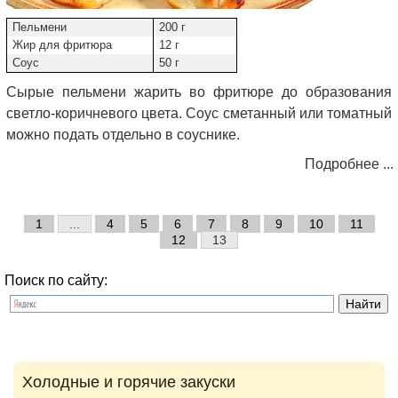
Пельмени
200 г
Жир для фритюра
12 г
Соус
50 г
Сырые пельмени жарить во фритюре до образования
светло-коричневого цвета. Соус сметанный или томатный
можно подать отдельно в соуснике.
Подробнее ...
1
...
4
5
6
7
8
9
10
11
12
13
Поиск по сайту:
Холодные и горячие закуски