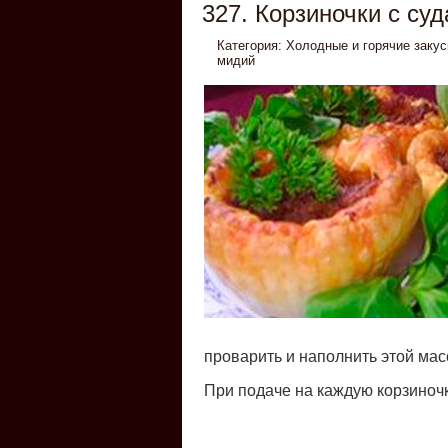
327. Корзиночки с су
Категория:
Холодные и горячие закус
мидий
проварить и наполнить этой масс
При подаче на каждую корзиночк