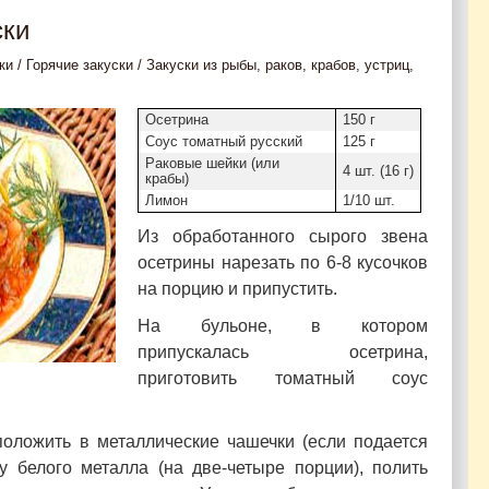
ски
ки
/
Горячие закуски
/
Закуски из рыбы, раков, крабов, устриц,
Осетрина
150 г
Соус томатный русский
125 г
Раковые шейки (или
4 шт. (16 г)
крабы)
Лимон
1/10 шт.
Из обработанного сырого звена
осетрины нарезать по 6-8 кусочков
на порцию и припустить.
На бульоне, в котором
припускалась осетрина,
приготовить томатный соус
положить в металлические чашечки (если подается
у белого металла (на две-четыре порции), полить