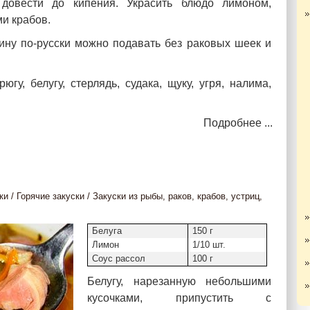
довести до кипения. Украсить блюдо лимоном,
и крабов.
ину по-русски можно подавать без раковых шеек и
гу, белугу, стерлядь, судака, щуку, угря, налима,
Подробнее ...
ки
/
Горячие закуски
/
Закуски из рыбы, раков, крабов, устриц,
Белуга
150 г
Лимон
1/10 шт.
Соус рассол
100 г
Белугу, нарезанную небольшими
кусочками, припустить с