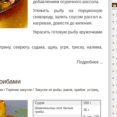
добавлением огуречного рассола.
Уложить рыбу на порционную
сковороду, залить соусом рассол и,
нагревая, довести до кипения.
Украсить готовую рыбу кружочками
ину, севрюгу, судака, щуку, угря, треску, налима,
Подробнее ...
грибами
ки
/
Горячие закуски
/
Закуски из рыбы, раков, крабов, устриц,
Судак
150 г
Шампиньоны или белые
30 г
грибы
4 шт. (16