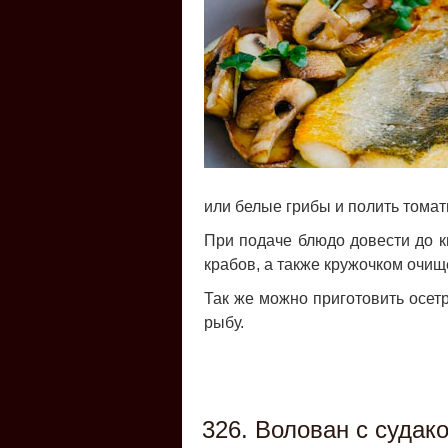
или белые грибы и полить тома
При подаче блюдо довести до к
крабов, а также кружочком очищ
Так же можно приготовить осетри
рыбу.
326. Волован с судак