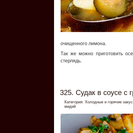
очищенного лимона.
Так же можно приготовить осетр
стерлядь.
325. Судак в соусе с 
Категория:
Холодные и горячие закус
мидий