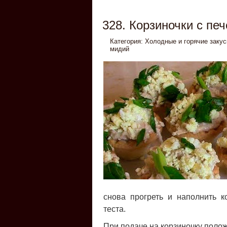
328. Корзиночки с пе
Категория:
Холодные и горячие закус
мидий
снова прогреть и наполнить к
теста.
При подаче на корзиночку полож