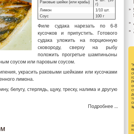
Раковые шейки (или крабы)
г)
Лимон
1/10 шт.
Соус
100 г
Филе судака нарезать по 6-8
кусочков и припустить. Готового
судака уложить на порционную
сковороду, сверху на рыбу
положить прогретые шампиньоны
тным соусом или паровым соусом.
"
о
ипения, украсить раковыми шейками или кусочками
с
г
енного лимона.
Р
о
ну, белугу, стерлядь, щуку, треску, налима и другую
с
д
т
Подробнее ...
з
.
а
ом
н