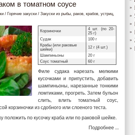
даком в томатном соусе
ки
/
Горячие закуски
/
Закуски из рыбы, раков, крабов, устриц,
4 шт. (по 20-
Корзиночки
25 г)
Судак
100 г
Крабы (или раковые
12 г (4 шт.)
шейки)
Шампиньоны
20 г
Соус томатный
60 г
Филе судака нарезать мелкими
кусочками и припустить, добавить
шампиньоны, нарезанные тонкими
ломтиками, прогреть. Затем бульон
слить, влить томатный соус,
ой корзиночки из сдобного или слоеного теста.
у положить по кусочку краба или по раковой шейке.
Подробнее ...