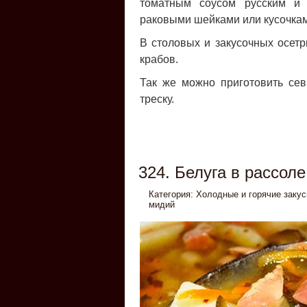
томатным соусом русским и 
раковыми шейками или кусочкам
В столовых и закусочных осетр
крабов.
Так же можно приготовить севрю
треску.
324. Белуга в рассоле
Категория:
Холодные и горячие закус
мидий