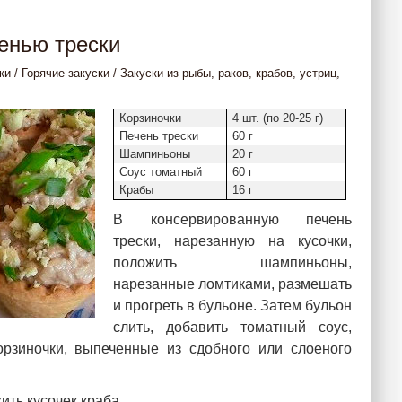
ченью трески
ки
/
Горячие закуски
/
Закуски из рыбы, раков, крабов, устриц,
Корзиночки
4 шт. (по 20-25 г)
Печень трески
60 г
Шампиньоны
20 г
Соус томатный
60 г
Крабы
16 г
В консервированную печень
трески, нарезанную на кусочки,
положить шампиньоны,
нарезанные ломтиками, размешать
и прогреть в бульоне. Затем бульон
слить, добавить томатный соус,
орзиночки, выпеченные из сдобного или слоеного
ить кусочек краба.