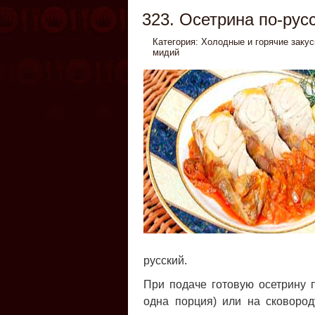
323. Осетрина по-рус
Категория:
Холодные и горячие закус
мидий
русский.
При подаче готовую осетрину 
одна порция) или на сковород