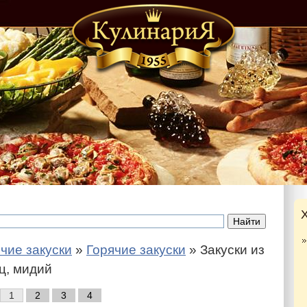
чие закуски
»
Горячие закуски
» Закуски из
иц, мидий
1
2
3
4