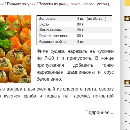
ки
/
Горячие закуски
/
Закуски из рыбы, раков, крабов, устриц,
Волованы
4 шт. (по 20-25 г)
Судак
80 г
Шампиньоны
20 г
Соус белое вино
60 г
Раковые шейки
4 шт.
Филе судака нарезать на кусочки
по 7-10 г и припустить. В конце
припускания добавить тонко
нарезанные шампиньоны и соус
белое вино.
в волован, выпеченный из слоеного теста, сверху
 кусочек краба и подать на тарелке, покрытой
Подробнее ...