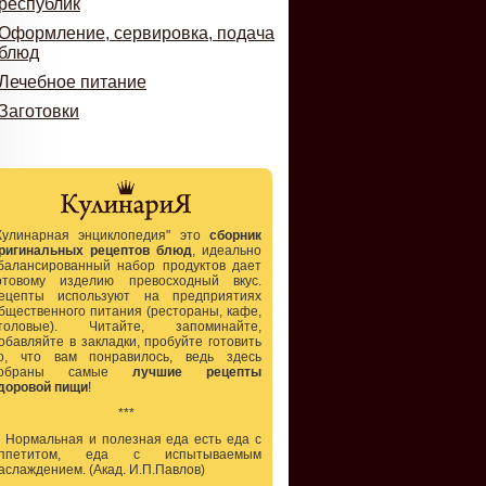
республик
Оформление, сервировка, подача
блюд
Лечебное питание
Заготовки
Кулинарная энциклопедия" это
сборник
ригинальных рецептов блюд
, идеально
балансированный набор продуктов дает
отовому изделию превосходный вкус.
ецепты используют на предприятиях
бщественного питания (рестораны, кафе,
толовые). Читайте, запоминайте,
обавляйте в закладки, пробуйте готовить
о, что вам понравилось, ведь здесь
собраны самые
лучшие рецепты
доровой пищи
!
***
.. Нормальная и полезная еда есть еда с
ппетитом, еда с испытываемым
аслаждением. (Акад. И.П.Павлов)