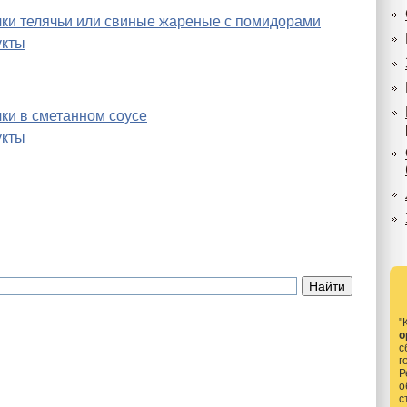
чки телячьи или свиные жареные с помидорами
укты
чки в сметанном соусе
укты
"
о
с
г
Р
о
с