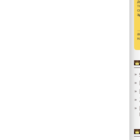
д
т
з
.
а
н