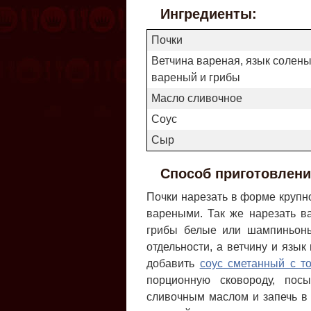
Ингредиенты:
Почки
Ветчина вареная, язык солен
вареный и грибы
Масло сливочное
Соус
Сыр
Способ приготовлени
Почки нарезать в форме крупн
вареными. Так же нарезать в
грибы белые или шампиньоны
отдельности, а ветчину и язы
добавить
соус сметанный с т
порционную сковороду, пос
сливочным маслом и запечь в