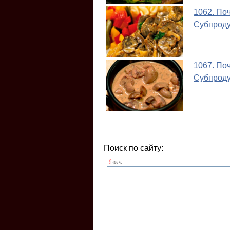
1062. По
Субпрод
1067. По
Субпрод
Поиск по сайту: