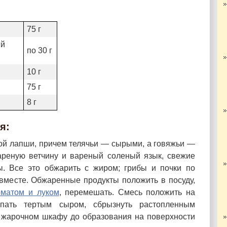
75 г
ый
по 30 г
10 г
75 г
8 г
я:
ой лапши, причем телячьи — сырыми, а говяжьи —
ареную ветчину и вареный соленый язык, свежие
. Все это обжарить с жиром; грибы и почки по
к вместе. Обжаренные продукты положить в посуду,
оматом и луком
, перемешать. Смесь положить на
ыпать тертым сыром, сбрызнуть растопленным
 жарочном шкафу до образования на поверхности