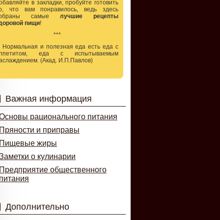
обавляйте в закладки, пробуйте готовить
о, что вам понравилось, ведь здесь
собраны самые
лучшие рецепты
доровой пищи
!
***
.. Нормальная и полезная еда есть еда с
ппетитом, еда с испытываемым
аслаждением. (Акад. И.П.Павлов)
Важная информация
Основы рационального питания
Пряности и приправы
Пищевые жиры
Заметки о кулинарии
Предприятие общественного
питания
Дополнительно