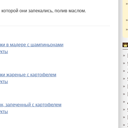
в которой они запекались, полив маслом.
чки в мадере с шампиньонами
укты
чки жареные с картофелем
укты
ык, запеченный с картофелем
укты