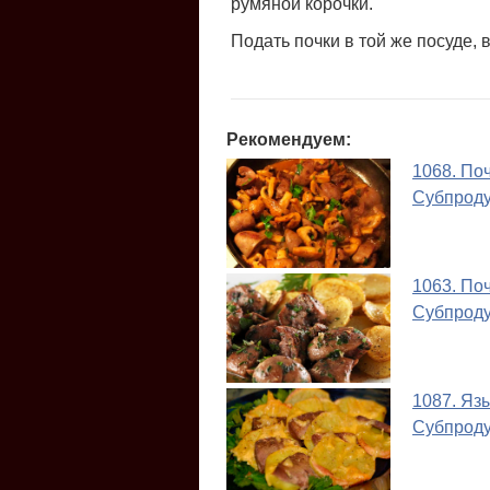
румяной корочки.
Подать почки в той же посуде, 
Рекомендуем:
1068. По
Субпрод
1063. По
Субпрод
1087. Яз
Субпрод