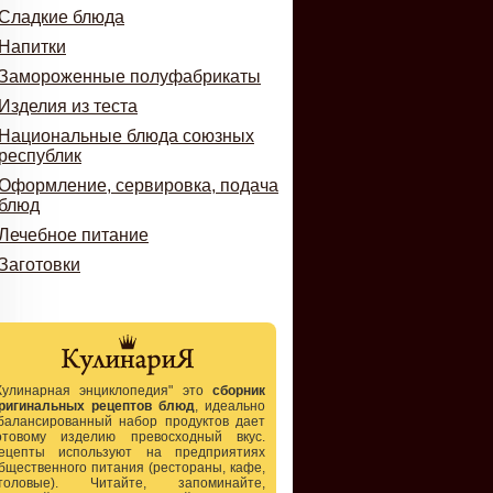
Сладкие блюда
Напитки
Замороженные полуфабрикаты
Изделия из теста
Национальные блюда союзных
республик
Оформление, сервировка, подача
блюд
Лечебное питание
Заготовки
Кулинарная энциклопедия" это
сборник
ригинальных рецептов блюд
, идеально
балансированный набор продуктов дает
отовому изделию превосходный вкус.
ецепты используют на предприятиях
бщественного питания (рестораны, кафе,
толовые). Читайте, запоминайте,