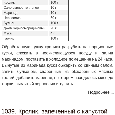
Кролик
100 г
Сало свиное топленое
10 г
Маринад
10 г
Чернослив
50 г
Бульон
100 г
Джем черносмородиновый
20 г
Мука
4 г
Гарнир
100 г
Обработанную тушку кролика разрубить на порционные
куски, сложить в неокисляющуюся посуду и, залив
маринадом, поставить в холодное помещение на 24 часа.
Вынутые из маринада куски обжарить со свиным салом,
залить бульоном, сваренным из обжаренных мясных
костей, добавить маринад, в котором находилось мясо до
жарки, вымытый чернослив и тушить.
Подробнее ...
1039. Кролик, запеченный с капустой