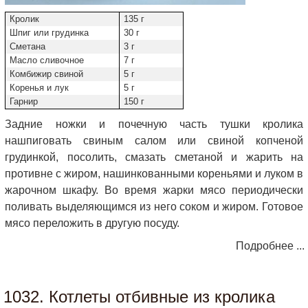
Кролик
135 г
Шпиг или грудинка
30 г
Сметана
3 г
Масло сливочное
7 г
Комбижир свиной
5 г
Коренья и лук
5 г
Гарнир
150 г
Задние ножки и почечную часть тушки кролика
нашпиговать свиным салом или свиной копченой
грудинкой, посолить, смазать сметаной и жарить на
противне с жиром, нашинкованными кореньями и луком в
жарочном шкафу. Во время жарки мясо периодически
поливать выделяющимся из него соком и жиром. Готовое
мясо переложить в другую посуду.
Подробнее ...
1032. Котлеты отбивные из кролика