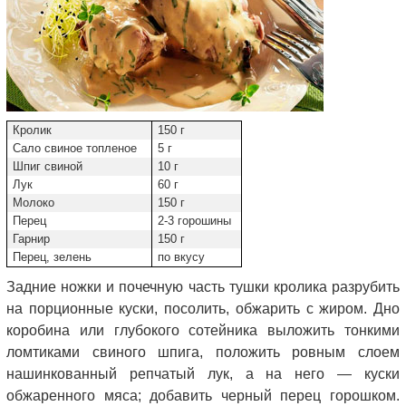
Кролик
150 г
Сало свиное топленое
5 г
Шпиг свиной
10 г
Лук
60 г
Молоко
150 г
Перец
2-3 горошины
Гарнир
150 г
Перец, зелень
по вкусу
Задние ножки и почечную часть тушки кролика разрубить
на порционные куски, посолить, обжарить с жиром. Дно
коробина или глубокого сотейника выложить тонкими
ломтиками свиного шпига, положить ровным слоем
нашинкованный репчатый лук, а на него — куски
обжаренного мяса; добавить черный перец горошком.