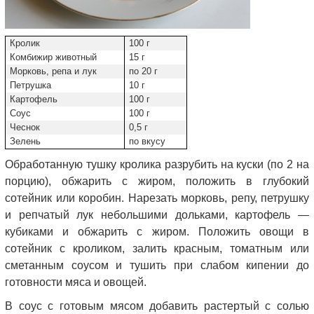
Кролик
100 г
Комбижир животный
15 г
Морковь, репа и лук
по 20 г
Петрушка
10 г
Картофель
100 г
Соус
100 г
Чеснок
0,5 г
Зелень
по вкусу
Обработанную тушку кролика разрубить на куски (по 2 на
порцию), обжарить с жиром, положить в глубокий
сотейник или коробин. Нарезать морковь, репу, петрушку
и репчатый лук небольшими дольками, картофель —
кубиками и обжарить с жиром. Положить овощи в
сотейник с кроликом, залить красным, томатным или
сметанным соусом и тушить при слабом кипении до
готовности мяса и овощей.
В соус с готовым мясом добавить растертый с солью