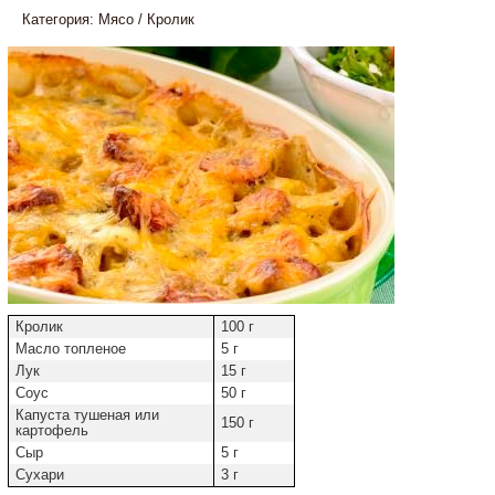
Категория:
Мясо
/
Кролик
Кролик
100 г
Масло топленое
5 г
Лук
15 г
Соус
50 г
Капуста тушеная или
150 г
картофель
Сыр
5 г
Сухари
3 г