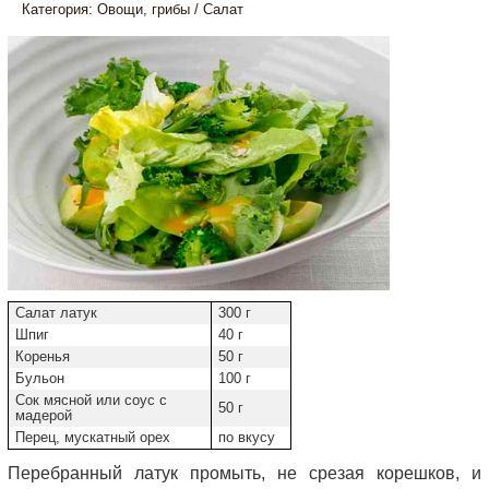
Категория:
Овощи, грибы
/
Салат
Салат латук
300 г
Шпиг
40 г
Коренья
50 г
Бульон
100 г
Сок мясной или соус с
50 г
мадерой
Перец, мускатный орех
по вкусу
Перебранный латук промыть, не срезая корешков, и