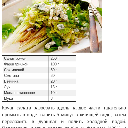
Салат ромен
250 г
Фарш грибной
100 г
Сок мясной
50 г
Сметана
30 г
Ветчина
20 г
Лук
15 г
Масло сливочное
10 г
Мука
3 г
Кочан салата разрезать вдоль на две части, тщательно
промыть в воде, варить 5 минут в кипящей воде, затем
переложить в дуршлаг и полить холодной водой.