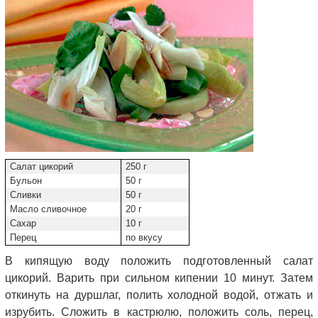
Салат цикорий
250 г
Бульон
50 г
Сливки
50 г
Масло сливочное
20 г
Сахар
10 г
Перец
по вкусу
В кипящую воду положить подготовленный салат
цикорий. Варить при сильном кипении 10 минут. Затем
откинуть на дуршлаг, полить холодной водой, отжать и
изрубить. Сложить в кастрюлю, положить соль, перец,