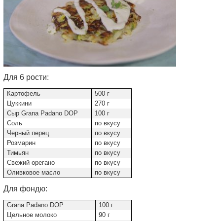
Для 6 рости:
Картофель
500 г
Цуккини
270 г
Сыр Grana Padano DOP
100 г
Соль
по вкусу
Черный перец
по вкусу
Розмарин
по вкусу
Тимьян
по вкусу
Свежий орегано
по вкусу
Оливковое масло
по вкусу
Для фондю:
Grana Padano DOP
100 г
Цельное молоко
90 г