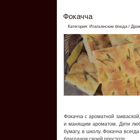
Фокачча
Категория:
Итальянские блюда
/
Дро
Фокачча с ароматной закваской
и манящим ароматом. Дети люб
бумагу, в школу. Фокачча всег
благодаря своей простоте.