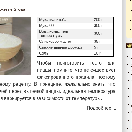
жжевые блюда
Мука манитоба
200 г
Мука 00
300 г
Вода комнатной
300 г
температуры
Оливковое масло
35 г
Свежие пивные дрожжи
5 г
Соль
10 г
Чтобы приготовить тесто для
пиццы, помните, что не существует
фиксированного правила, поэтому
ному рецепту. В принципе, желательно знать, что
ячей перед выпечкой пиццы, идеальная температура
мя варьируется в зависимости от температуры.
Подробнее ...