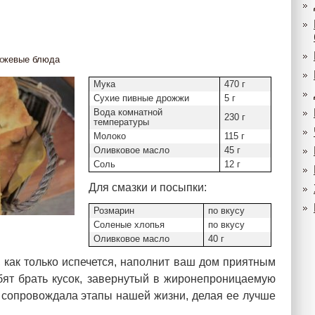
жжевые блюда
Мука
470 г
Сухие пивные дрожжи
5 г
Вода комнатной
230 г
температуры
Молоко
115 г
Оливковое масло
45 г
Соль
12 г
Для смазки и посыпки:
Розмарин
по вкусу
Соленые хлопья
по вкусу
Оливковое масло
40 г
, как только испечется, наполнит ваш дом приятным
ят брать кусок, завернутый в жиронепроницаемую
да сопровождала этапы нашей жизни, делая ее лучше