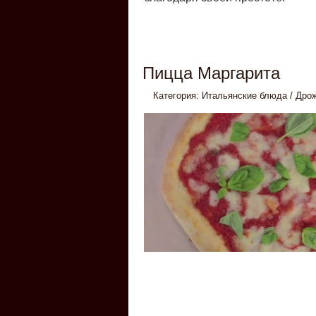
Пицца Маргарита
Категория:
Итальянские блюда
/
Дро