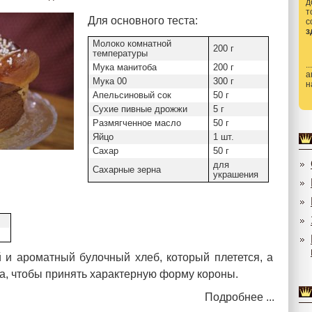
д
т
Для основного теста:
з
Молоко комнатной
200 г
температуры
.
Мука манитоба
200 г
а
Мука 00
300 г
н
Апельсиновый сок
50 г
Сухие пивные дрожжи
5 г
Размягченное масло
50 г
Яйцо
1 шт.
Сахар
50 г
для
Сахарные зерна
украшения
 и ароматный булочный хлеб, который плетется, а
ка, чтобы принять характерную форму короны.
Подробнее ...