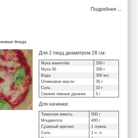
Подробнее ...
жжевые блюда
Для 2 пицц диаметром 28 см:
Мука манитоба
200 г
Мука 00
300 г
Вода
300 мл
Оливковое масло
35 г
Соль
10 г
Свежие пивные дрожжи
5 г
Для начинки:
Томатная мякоть
500 г
Моцарелла
400 г
Сушеный орегано
1 ложка
Соль
1 ч. л.