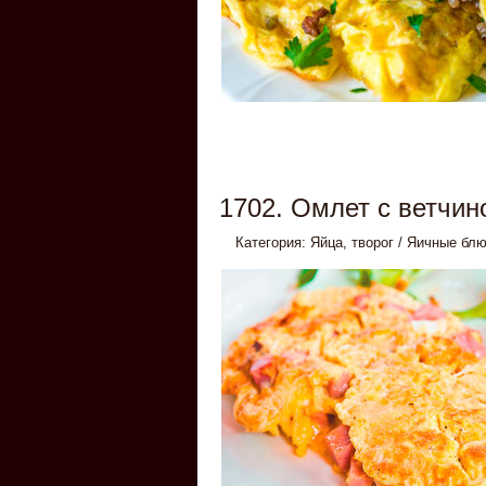
1702. Омлет с ветчин
Категория:
Яйца, творог
/
Яичные бл