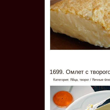
1699. Омлет с творог
Категория:
Яйца, творог
/
Яичные бл