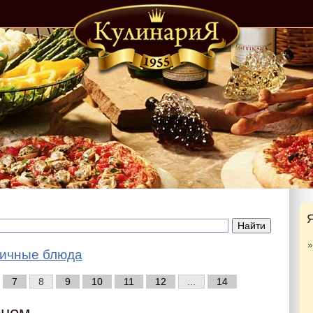
Я
ичные блюда
7
8
9
10
11
12
...
14
оном