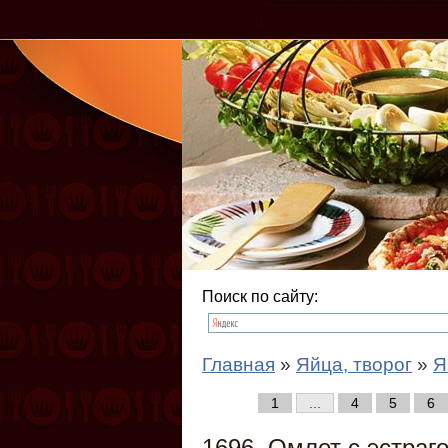
Поиск по сайту:
Главная
»
Яйца, творог
»
Я
1
...
4
5
6
1696. Омлет с эстраг