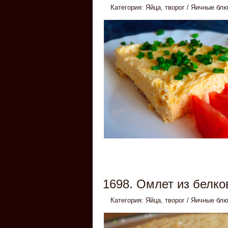
Категория:
Яйца, творог
/
Яичные бл
1698. Омлет из белко
Категория:
Яйца, творог
/
Яичные бл