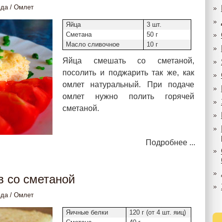
юда
/
Омлет
Яйца
3 шт.
Сметана
50 г
Масло сливочное
10 г
Яйца смешать со сметаной,
посолить и поджарить так же, как
омлет натуральный. При подаче
омлет нужно полить горячей
сметаной.
Подробнее ...
в со сметаной
юда
/
Омлет
Яичные белки
120 г (от 4 шт. яиц)