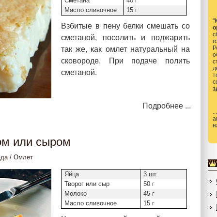
Сметана
40 г
Масло сливочное
15 г
"
Взбитые в пену белки смешать со
о
с
сметаной, посолить и поджарить
г
Р
так же, как омлет натуральный на
о
сковороде. При подаче полить
с
д
сметаной.
т
з
Подробнее ...
.
а
н
ом или сыром
юда
/
Омлет
Яйца
3 шт.
Творог или сыр
50 г
Молоко
45 г
Масло сливочное
15 г