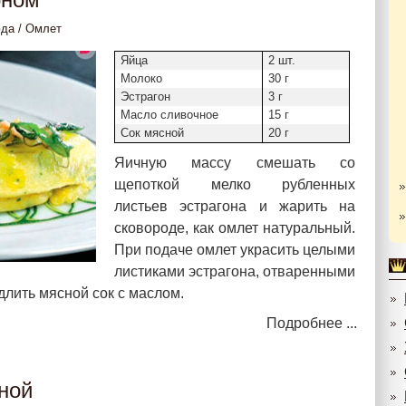
юда
/
Омлет
Яйца
2 шт.
Молоко
30 г
Эстрагон
3 г
Масло сливочное
15 г
Сок мясной
20 г
Яичную массу смешать со
щепоткой мелко рубленных
листьев эстрагона и жарить на
сковороде, как омлет натуральный.
При подаче омлет украсить целыми
листиками эстрагона, отваренными
длить мясной сок с маслом.
Подробнее ...
ной