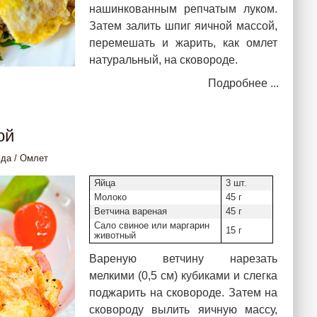
нашинкованным репчатым луком.
Затем залить шпиг яичной массой,
перемешать и жарить, как омлет
натуральный, на сковороде.
Подробнее ...
ой
юда
/
Омлет
Яйца
3 шт.
Молоко
45 г
Ветчина вареная
45 г
Сало свиное или маргарин
15 г
животный
Вареную ветчину нарезать
мелкими (0,5 см) кубиками и слегка
поджарить на сковороде. Затем на
сковороду вылить яичную массу,