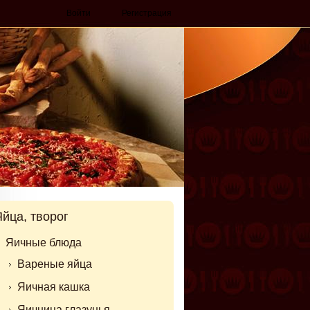
Войти
Регистрация
йца, творог
Яичные блюда
Вареные яйца
Яичная кашка
Яичница глазунья