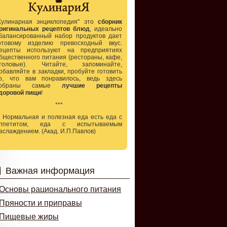
Кулинарная энциклопедия" это
сборник
ригинальных рецептов блюд
, идеально
балансированный набор продуктов дает
отовому изделию превосходный вкус.
ецепты используют на предприятиях
бщественного питания (рестораны, кафе,
толовые). Читайте, запоминайте,
обавляйте в закладки, пробуйте готовить
о, что вам понравилось, ведь здесь
собраны самые
лучшие рецепты
доровой пищи
!
***
.. Нормальная и полезная еда есть еда с
ппетитом, еда с испытываемым
аслаждением. (Акад. И.П.Павлов)
Важная информация
Основы рационального питания
Пряности и приправы
Пищевые жиры