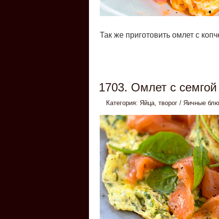
Так же приготовить омлет с копч
1703. Омлет с семгой
Категория:
Яйца, творог
/
Яичные бл