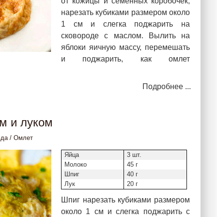
от кожицы и семенных коробочек,
нарезать кубиками размером около
1 см и слегка поджарить на
сковороде с маслом. Вылить на
яблоки яичную массу, перемешать
и поджарить, как омлет
Подробнее ...
м и луком
юда
/
Омлет
Яйца
3 шт.
Молоко
45 г
Шпиг
40 г
Лук
20 г
Шпиг нарезать кубиками размером
около 1 см и слегка поджарить с