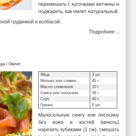
перемешать с кусочками ветчины и
поджарить, как омлет натуральный.
еной грудинкой и колбасой.
Подробнее ...
юда
/
Омлет
Яйца
3 шт.
Молоко или сливки
45 г
Масло сливочное
10 г
Семга или лососина
35 г
Соус
40 г
Гренки
6 шт.
Малосольную семгу или лососину
без кожи и костей (мякоть)
нарезать кубиками (1 см), смешать