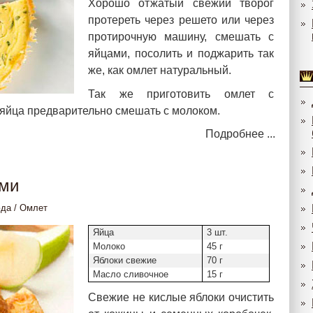
Хорошо отжатый свежий творог
протереть через решето или через
протирочную машину, смешать с
яйцами, посолить и поджарить так
же, как омлет натуральный.
Так же приготовить омлет с
 яйца предварительно смешать с молоком.
Подробнее ...
ами
юда
/
Омлет
Яйца
3 шт.
Молоко
45 г
Яблоки свежие
70 г
Масло сливочное
15 г
Свежие не кислые яблоки очистить