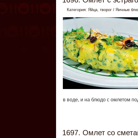
Категория:
Яйца, творог
/
Яичные бл
в воде, и на блюдо с омлетом по
1697. Омлет со смета