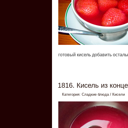
готовый кисель добавить осталь
1816. Кисель из конце
Категория:
Сладкие блюда
/
Кисели