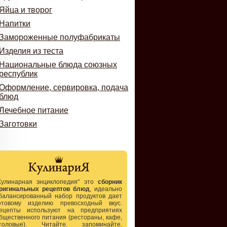
Яйца и творог
Напитки
Замороженные полуфабрикаты
Изделия из теста
Национальные блюда союзных
республик
Оформление, сервировка, подача
блюд
Лечебное питание
Заготовки
Кулинарная энциклопедия" это
сборник
ригинальных рецептов блюд
, идеально
балансированный набор продуктов дает
отовому изделию превосходный вкус.
ецепты используют на предприятиях
бщественного питания (рестораны, кафе,
толовые). Читайте, запоминайте,