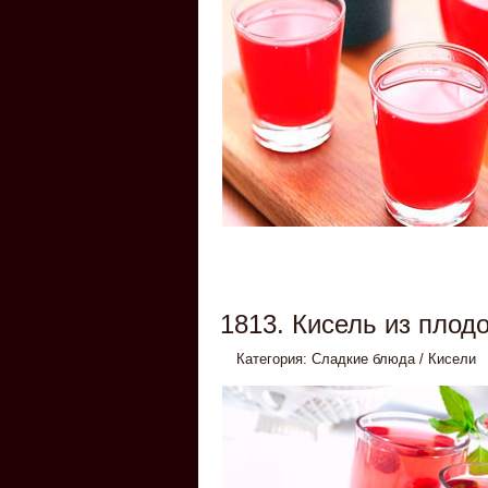
1813. Кисель из плод
Категория:
Сладкие блюда
/
Кисели