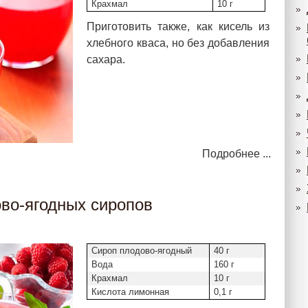
Крахмал
10 г
Приготовить также, как кисель из
хлебного кваса, но без добавления
сахара.
Подробнее ...
ово-ягодных сиропов
Сироп плодово-ягодный
40 г
Вода
160 г
Крахмал
10 г
Кислота лимонная
0,1 г