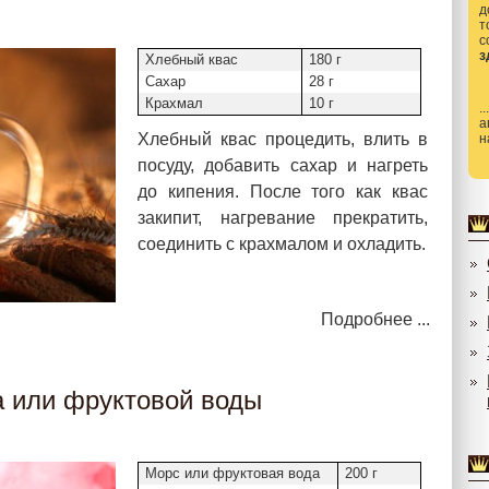
д
т
з
Хлебный квас
180 г
Сахар
28 г
Крахмал
10 г
.
а
Хлебный квас процедить, влить в
н
посуду, добавить сахар и нагреть
до кипения. После того как квас
закипит, нагревание прекратить,
соединить с крахмалом и охладить.
Подробнее ...
а или фруктовой воды
Морс или фруктовая вода
200 г