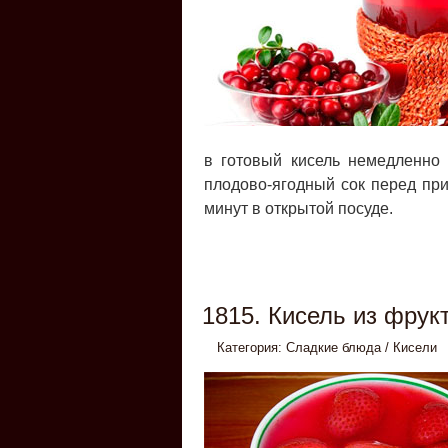
в готовый кисель немедленно
плодово-ягодный сок перед при
минут в открытой посуде.
1815. Кисель из фрук
Категория:
Сладкие блюда
/
Кисели