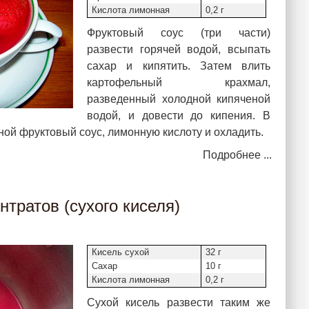
Кислота лимонная
0,2 г
Фруктовый соус (три части)
развести горячей водой, всыпать
сахар и кипятить. Затем влить
картофельный крахмал,
разведенный холодной кипяченой
водой, и довести до кипения. В
ной фруктовый соус, лимонную кислоту и охладить.
Подробнее ...
нтратов (сухого киселя)
Кисель сухой
32 г
Сахар
10 г
Кислота лимонная
0,2 г
Сухой кисель развести таким же