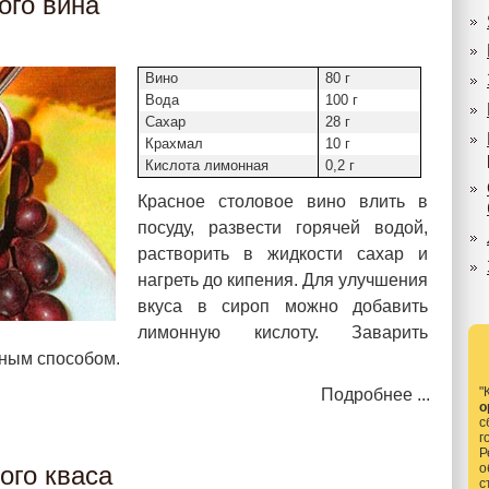
ого вина
Вино
80 г
Вода
100 г
Сахар
28 г
Крахмал
10 г
Кислота лимонная
0,2 г
Красное столовое вино влить в
посуду, развести горячей водой,
растворить в жидкости сахар и
нагреть до кипения. Для улучшения
вкуса в сироп можно добавить
лимонную кислоту. Заварить
чным способом.
"
Подробнее ...
о
с
г
Р
ого кваса
о
с