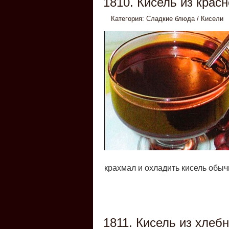
1810. Кисель из красн
Категория:
Сладкие блюда
/
Кисели
крахмал и охладить кисель обы
1811. Кисель из хлебн