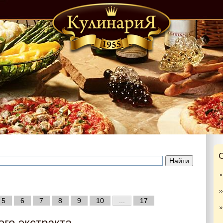
5
6
7
8
9
10
...
17
ого экстракта