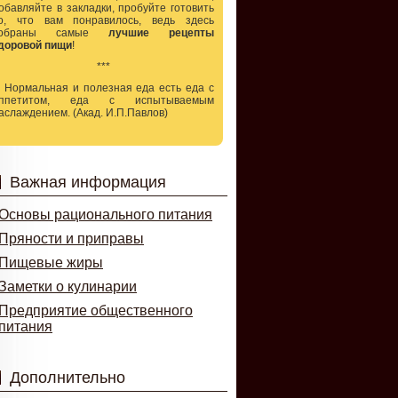
обавляйте в закладки, пробуйте готовить
о, что вам понравилось, ведь здесь
собраны самые
лучшие рецепты
доровой пищи
!
***
.. Нормальная и полезная еда есть еда с
ппетитом, еда с испытываемым
аслаждением. (Акад. И.П.Павлов)
Важная информация
Основы рационального питания
Пряности и приправы
Пищевые жиры
Заметки о кулинарии
Предприятие общественного
питания
Дополнительно