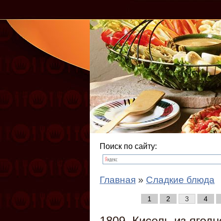
Поиск по сайту:
Главная
»
Сладкие блюда
1
2
3
4
1809. Кисель из ягодн