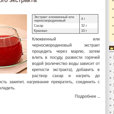
Экстракт клюквенный или
4 г
черносмородиновый
Сахар
32 г
Крахмал
10 г
Клюквенный или
черносмородиновый экстракт
процедить через марлю, затем
влить в посуду, развести горячей
водой (количество воды зависит от
крепости экстракта), добавить в
раствор сахар и нагреть до
сть закипит, нагревание прекратить, соединить с
хладить.
Подробнее ...