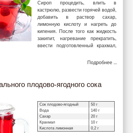
Сироп процедить, влить в
кастрюлю, развести горячей водой,
добавить в раствор сахар,
лимонную кислоту и нагреть до
кипения. После того как жидкость
закипит, нагревание прекратить,
ввести подготовленный крахмал,
Подробнее ...
рального плодово-ягодного сока
Сок плодово-ягодный
50 г
Вода
140 г
Сахар
20 г
Крахмал
10 г
Кислота лимонная
0,2 г