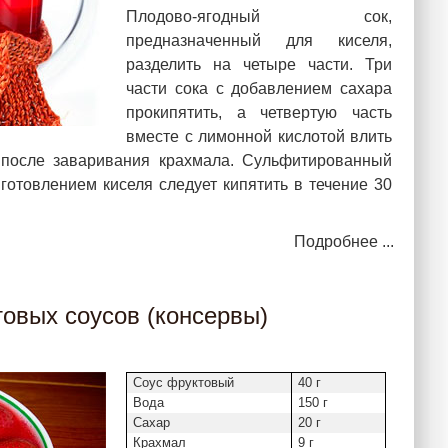
Плодово-ягодный сок,
предназначенный для киселя,
разделить на четыре части. Три
части сока с добавлением сахара
прокипятить, а четвертую часть
вместе с лимонной кислотой влить
 после заваривания крахмала. Сульфитированный
готовлением киселя следует кипятить в течение 30
Подробнее ...
товых соусов (консервы)
Соус фруктовый
40 г
Вода
150 г
Сахар
20 г
Крахмал
9 г