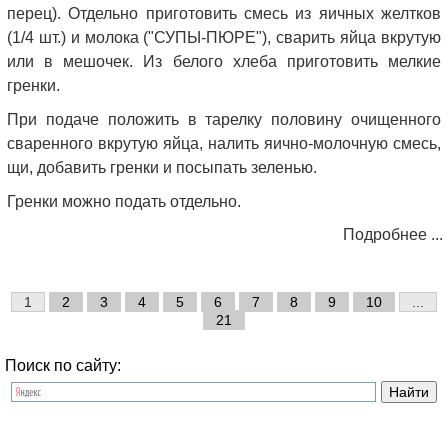
перец). Отдельно приготовить смесь из яичных желтков
(1/4 шт.) и молока ("СУПЫ-ПЮРЕ"), сварить яйца вкрутую
или в мешочек. Из белого хлеба приготовить мелкие
гренки.
При подаче положить в тарелку половину очищенного
сваренного вкрутую яйца, налить яично-молочную смесь,
щи, добавить гренки и посыпать зеленью.
Гренки можно подать отдельно.
Подробнее ...
1
2
3
4
5
6
7
8
9
10
...
21
Поиск по сайту: