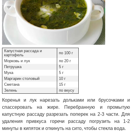
Капустная рассада и
по 100 г
картофель
Морковь и лук
по 20 г
Петрушка
5 г
Мука
5 г
Маргарин столовый
10 г
Сметана
15 г
Зелень
по вкусу
Коренья и лук нарезать дольками или брусочками и
спассеровать на жире. Перебранную и промытую
капустную рассаду разрезать поперек на 2-3 части. Для
удаления привкуса горечи рассаду погрузить на 1-2
минуты в кипяток и откинуть на сито, чтобы стекла вода.