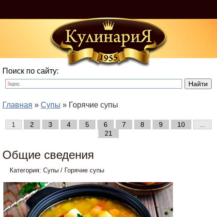
Войти
Регистрация
Поиск по сайту:
Главная
»
Супы
» Горячие супы
1
2
3
4
5
6
7
8
9
10
...
21
Общие сведения
Категория:
Супы
/
Горячие супы