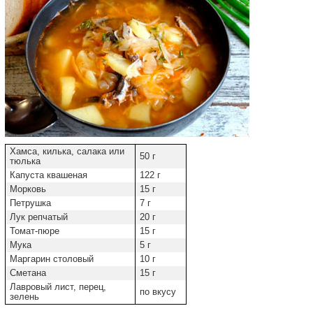
Хамса, килька, салака или
50 г
тюлька
Капуста квашеная
122 г
Морковь
15 г
Петрушка
7 г
Лук репчатый
20 г
Томат-пюре
15 г
Мука
5 г
Маргарин столовый
10 г
Сметана
15 г
Лавровый лист, перец,
по вкусу
зелень