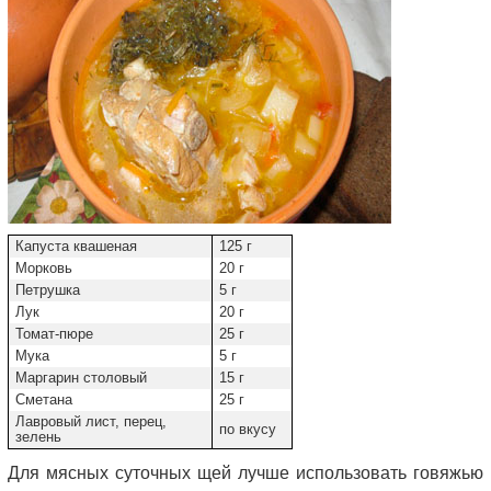
Капуста квашеная
125 г
Морковь
20 г
Петрушка
5 г
Лук
20 г
Томат-пюре
25 г
Мука
5 г
Маргарин столовый
15 г
Сметана
25 г
Лавровый лист, перец,
по вкусу
зелень
Для мясных суточных щей лучше использовать говяжью