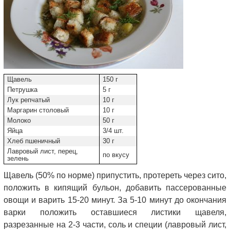
Щавель
150 г
Петрушка
5 г
Лук репчатый
10 г
Маргарин столовый
10 г
Молоко
50 г
Яйца
3/4 шт.
Хлеб пшеничный
30 г
Лавровый лист, перец,
по вкусу
зелень
Щавель (50% по норме) припустить, протереть через сито,
положить в кипящий бульон, добавить пассерованные
овощи и варить 15-20 минут. За 5-10 минут до окончания
варки положить оставшиеся листики щавеля,
разрезанные на 2-3 части, соль и специи (лавровый лист,