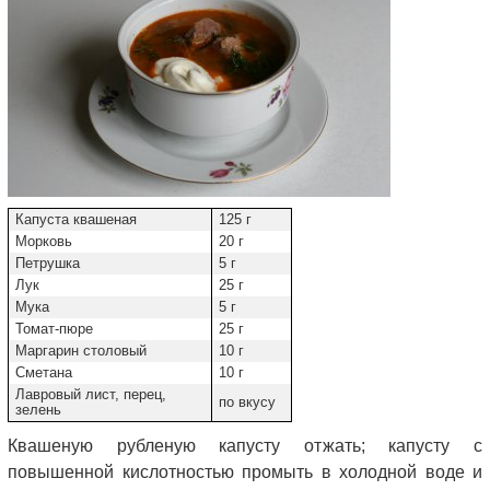
Капуста квашеная
125 г
Морковь
20 г
Петрушка
5 г
Лук
25 г
Мука
5 г
Томат-пюре
25 г
Маргарин столовый
10 г
Сметана
10 г
Лавровый лист, перец,
по вкусу
зелень
Квашеную рубленую капусту отжать; капусту с
повышенной кислотностью промыть в холодной воде и