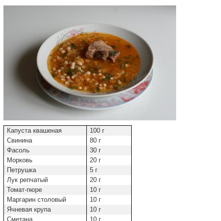
Капуста квашеная
100 г
Свинина
80 г
Фасоль
30 г
Морковь
20 г
Петрушка
5 г
Лук репчатый
20 г
Томат-пюре
10 г
Маргарин столовый
10 г
Ячневая крупа
10 г
Сметана
10 г