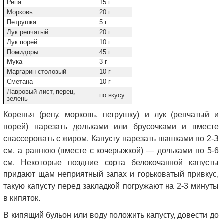
Репа
15 г
Морковь
20 г
Петрушка
5 г
Лук репчатый
20 г
Лук порей
10 г
Помидоры
45 г
Мука
3 г
Маргарин столовый
10 г
Сметана
10 г
Лавровый лист, перец,
по вкусу
зелень
Коренья (репу, морковь, петрушку) и лук (репчатый и
порей) нарезать дольками или брусочками и вместе
спассеровать с жиром. Капусту нарезать шашками по 2-З
см, а раннюю (вместе с кочерыжкой) — дольками по 5-6
см. Некоторые поздние сорта белокочанной капусты
придают щам неприятный запах и горьковатый привкус,
такую капусту перед закладкой погружают на 2-3 минуты
в кипяток.
В кипящий бульон или воду положить капусту, довести до