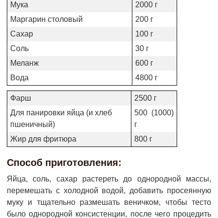
Мука
2000 г
Маргарин столовый
200 г
Сахар
100 г
Соль
30 г
Меланж
600 г
Вода
4800 г
Фарш
2500 г
Для панировки яйца (и хлеб
500 (1000)
пшеничный)
г
Жир для фритюра
800 г
Способ приготовления:
Яйца, соль, сахар растереть до однородной массы,
перемешать с холодной водой, добавить просеянную
муку и тщательно размешать веничком, чтобы тесто
было однородной консистенции, после чего процедить